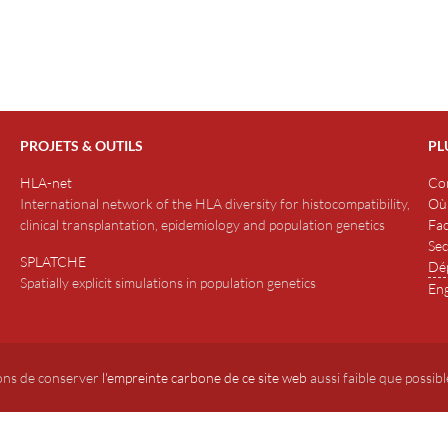
PROJETS & OUTILS
PL
HLA-net
Co
International network of the HLA diversity for histocompatibility,
Où
clinical transplantation, epidemiology and population genetics
Fac
Sec
SPLATCHE
Dép
Spatially explicit simulations in population genetics
Eng
ons de conserver
l'empreinte carbone de ce site web
aussi faible que possibl