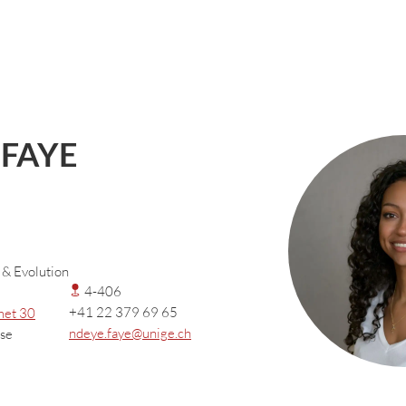
 FAYE
 & Evolution
4-406
+41 22 379 69 65
met 30
ndeye.faye@unige.ch
se