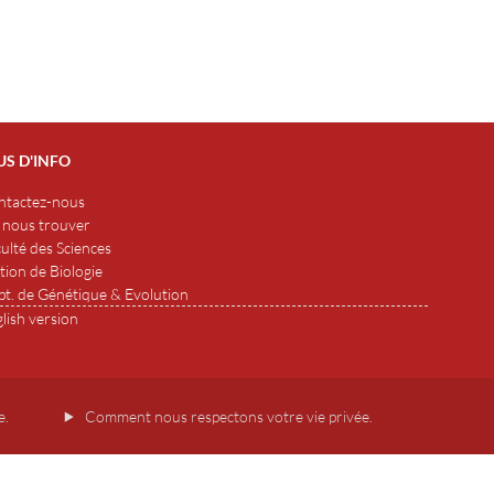
US D'INFO
ntactez-nous
 nous trouver
ulté des Sciences
tion de Biologie
t. de Génétique & Evolution
lish version
e.
Comment nous respectons votre vie privée.