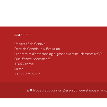
ADDRESSE
Université de Genève
Dépt. de Génétique & Evolution
Laboratoire d'anthropologie, génétique et peuplements
(
AGP
)
Quai Ernest-Ansermet 30
1205 Genève
Suisse
+41 22 379 69 67
▲❤ Nous pratiquons un
Design Éthique
et nous efforç