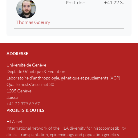
Post-doc
+41 22 379 69 
Thomas Goeury
ADDRESSE
Université de Genève
Dépt. de Génétique & Evolution
Laboratoire d'anthropologie, génétique et peuplements
(
AGP
)
Quai Ernest-Ansermet 30
1205 Genève
Suisse
+41 22 379 69 67
PROJETS & OUTILS
HLA-net
International network of the HLA diversity for histocompatibility,
clinical transplantation, epidemiology and population genetics