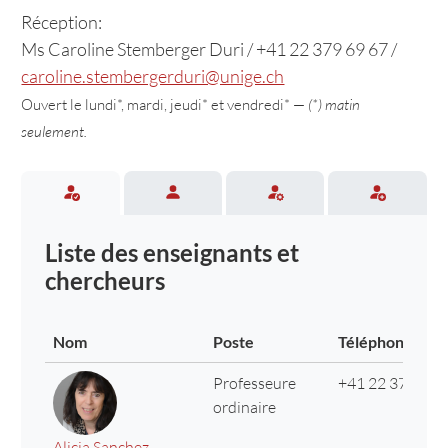
Réception:
Ms Caroline Stemberger Duri / +41 22 379 69 67 /
caroline.stembergerduri@unige.ch
Ouvert le lundi*, mardi, jeudi* et vendredi* —
(*) matin
seulement.
Liste des enseignants et
chercheurs
Nom
Poste
Téléphone
Professeure
+41 22 379 69 
ordinaire
Alicia Sanchez-