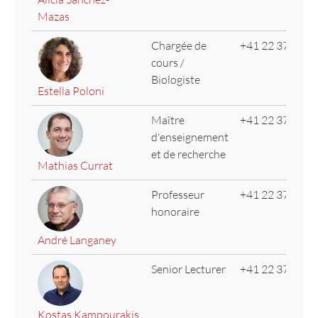
Mazas
Chargée de
+41 22 379 69 
cours /
Biologiste
Estella Poloni
Maître
+41 22 379 69 
d'enseignement
et de recherche
Mathias Currat
Professeur
+41 22 379 69 
honoraire
André Langaney
Senior Lecturer
+41 22 379 07 
Kostas Kampourakis