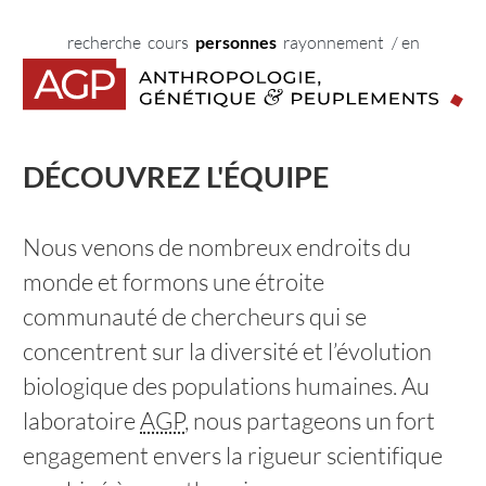
Vers le contenu principal
Vers la navigation principale
Vers les liens du pied de page
Début de la navigation principale.
Début du contenu principal.
Début des liens du pied de page.
home
recherche
cours
personnes
rayonnement
/ en
DÉCOUVREZ L'ÉQUIPE
Nous venons de nombreux endroits du
monde et formons une étroite
communauté de chercheurs qui se
concentrent sur la diversité et l’évolution
biologique des populations humaines. Au
laboratoire
AGP
, nous partageons un fort
engagement envers la rigueur scientifique