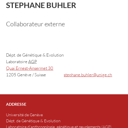
STEPHANE BUHLER
Collaborateur externe
Dépt. de Génétique & Evolution
Laboratoire
AGP
Quai Ernest-Ansermet 30
stephane.buhler@unige.ch
1205 Genève / Suisse
ADDRESSE
Université de Genève
Dépt. de Génétique & Evolution
Laboratoire d'anthropologie, génétique et peuplements
(
AGP
)