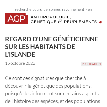
Vers le contenu principal
Vers la navigation principale
Vers les liens du pied de page
Début de la navigation principale.
Début du contenu principal.
Début des liens du pied de page.
home
recherche
cours
personnes
rayonnement
/ en
REGARD D'UNE GÉNÉTICIENNE
SUR LES HABITANTS DE
L'ISLANDE
15 octobre 2022
PUBLICATION
Ce sont ces signatures que cherche à
découvrir la génétique des populations,
puisqu'elles informent sur certains aspects
de l'histoire des espèces, et des populations